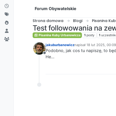
Przejdź do treści
Forum Obywatelskie
Strona domowa
Blogi
Pisanina Ku
Test followowania na zew
Pisanina Kuby Urbanowicza
1
posty
1
uczestni
jakuburbanowicz
napisał
18 lut 2025, 00:09
ostatnio edytowany prze
Podobno, jak cos tu napiszę, to bę
Niedostępny
He…