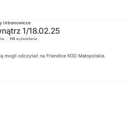
by Urbanowicza
nątrz 1/18.02.25
ków
115
wyświetlenia
z
dą mogli odczytać na Friendice KOD Małopolskie.