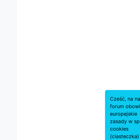
Cześć, na n
forum obowi
europejskie
zasady w sp
cookies
(ciasteczka) 