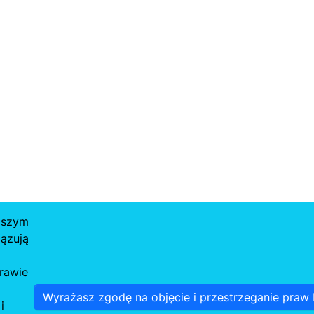
aszym
ązują
rawie
Wyrażasz zgodę na objęcie i przestrzeganie praw P
i