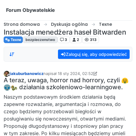
Przejdź do treści
Forum Obywatelskie
Strona domowa
Dyskusja ogólna
Texne
Instalacja menedżera haseł Bitwarden
Texne
bezpieczenstwo
3
2
313
Zaloguj się, aby odpowiedzieć
jakuburbanowicz
napisał
18 sty 2024, 02:52
ostatnio edytowany przez jakuburbanowicz
Niedostępny
A teraz, uwaga, horror nad horrory, czyli
działania szkoleniowo-learningowe.
Naszym podstawowym środkiem działania będą
zapewne rozważanie, argumentacja i rozmowa, do
czego będziemy potrzebowali biegłości w
posługiwaniu się nowoczesnymi, otwartymi mediami.
Proponuję długodystansowy i stopniowy plan pracy
w tym zakresie. Po kilku miesiącach będziemy umieli