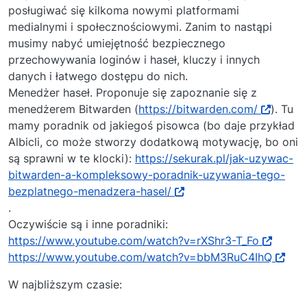
posługiwać się kilkoma nowymi platformami
medialnymi i społecznościowymi. Zanim to nastąpi
musimy nabyć umiejętność bezpiecznego
przechowywania loginów i haseł, kluczy i innych
danych i łatwego dostępu do nich.
Menedżer haseł. Proponuje się zapoznanie się z
menedżerem Bitwarden (
https://bitwarden.com/
). Tu
mamy poradnik od jakiegoś pisowca (bo daje przykład
Albicli, co może stworzy dodatkową motywację, bo oni
są sprawni w te klocki):
https://sekurak.pl/jak-uzywac-
bitwarden-a-kompleksowy-poradnik-uzywania-tego-
bezplatnego-menadzera-hasel/
.
Oczywiście są i inne poradniki:
https://www.youtube.com/watch?v=rXShr3-T_Fo
https://www.youtube.com/watch?v=bbM3RuC4IhQ
W najbliższym czasie: