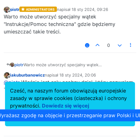
piotr
napisał
18 sty 2024, 09:26
ADMINISTRATORS
ostatnio edytowany przez
Niedostępny
Warto może utworzyć specjalny wątek
"Instrukcje/Pomoc techniczna" gdzie będziemy
umieszczać takie treści.
0
piotr
Warto może utworzyć specjalny wątek
"Instrukcje/Pomoc techniczna" gdzie będziemy
jakuburbanowicz
napisał
18 sty 2024, 20:06
umieszczać takie treści.
ostatnio edytowany przez
Niedostępny
@piotr
Właśnie jest cały osobny dział, który nazwałem
Texne
Cześć, na naszym forum obowiązują europejskie
zasady w sprawie cookies (ciasteczka) i ochrony
0
prywatności.
Dowiedz się więcej
yrażasz zgodę na objęcie i przestrzeganie praw Polski i U