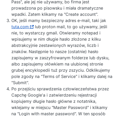
Pass", ale jej nie używamy, bo firma jest
prowadzona po pisowsku i miała dramatyczne
wpadki. Zatem klikamy na "Create account".
OK, jeśli mamy bezpieczny adres e-mail, taki jak
tuta.com
lub proton mail, to go używamy, jeśli
nie, to wystarczy gmail. Otwieramy notepad i
wpisujemy w nim długie hasło złożone z kilku
abstrakcyjnie zestawionych wyrazów, liczb i
znaków. Następnie to nasze (ostatnie) hasło
zapisujemy w zaszyfrowanym folderze lub dysku,
albo zapisujemy ołówkiem na ulubionej stronie
grubej encyklopedii tuż przy zszyciu. Odklikujemy
pole zgody na "Terms of Service" i klikamy dalej na
"Submit".
Po przejściu sprawdzenia człowieczeństwa przez
Capchę Google'a i zatwierdzeniu rejestracji
kopiujemy długie hasło główne z notatnika,
wklejamy w miejscu "Master Password" i klikamy
na "Login with master password". W ten sposób