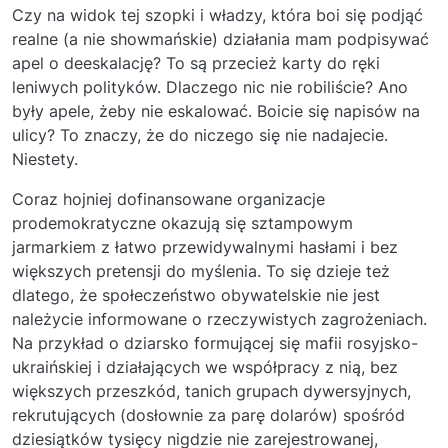
Czy na widok tej szopki i władzy, która boi się podjąć
realne (a nie showmańskie) działania mam podpisywać
apel o deeskalację? To są przecież karty do ręki
leniwych polityków. Dlaczego nic nie robiliście? Ano
były apele, żeby nie eskalować. Boicie się napisów na
ulicy? To znaczy, że do niczego się nie nadajecie.
Niestety.
Coraz hojniej dofinansowane organizacje
prodemokratyczne okazują się sztampowym
jarmarkiem z łatwo przewidywalnymi hasłami i bez
większych pretensji do myślenia. To się dzieje też
dlatego, że społeczeństwo obywatelskie nie jest
należycie informowane o rzeczywistych zagrożeniach.
Na przykład o dziarsko formującej się mafii rosyjsko-
ukraińskiej i działających we współpracy z nią, bez
większych przeszkód, tanich grupach dywersyjnych,
rekrutujących (dosłownie za parę dolarów) spośród
dziesiątków tysięcy nigdzie nie zarejestrowanej,