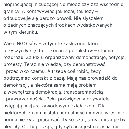
niepracującej, nieuczącej się młodzieży zza wschodniej
granicy. A kontrwywiad jak leżał, tak leży –
odbudowuje się bardzo powoli. Nie słyszałem
o żadnych znaczących środkach wydatkowanych
w tym kierunku.
Wiele NGO‑sów – w tym te zasłużone, które
przyczyniły się do pokonania populistów – stoi na
rozdrożu. Za PiS‑u organizowały demonstracje, petycje,
protesty. Teraz nie wiedzą, czy demonstrować
i przeciwko czemu. A trzeba coś robić, żeby
podtrzymać kontakt z bazą. Mają nas prowadzić do
demokracji, a niektóre same mają problem
z wewnętrzną demokracją, transparentnością
i praworządnością. Pełni poświęcenia obywatele
ustępują miejsca zawodowym działaczom. Dla
niektórych z nich nastała normalność i można wreszcie
normalnie żyć i pracować. Tylko czar, sens i misja jakby
uleciały. Co tu począć, gdy sytuacja jest niejasna, nie