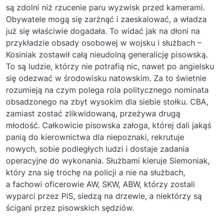
są zdolni niż rzucenie paru wyzwisk przed kamerami.
Obywatele mogą się zarżnąć i zaeskalować, a władza
już się właściwie dogadała. To widać jak na dłoni na
przykładzie obsady osobowej w wojsku i służbach –
Kosiniak zostawił całą nieudolną generalicję pisowską.
To są ludzie, którzy nie potrafią nic, nawet po angielsku
się odezwać w środowisku natowskim. Za to świetnie
rozumieją na czym polega rola politycznego nominata
obsadzonego na zbyt wysokim dla siebie stołku. CBA,
zamiast zostać zlikwidowaną, przeżywa drugą
młodość. Całkowicie pisowska załoga, której dali jakąś
panią do kierownictwa dla niepoznaki, rekrutuje
nowych, sobie podległych ludzi i dostaje zadania
operacyjne do wykonania. Służbami kieruje Siemoniak,
który zna się trochę na policji a nie na służbach,
a fachowi oficerowie AW, SKW, ABW, którzy zostali
wyparci przez PiS, siedzą na drzewie, a niektórzy są
ścigani przez pisowskich sędziów.