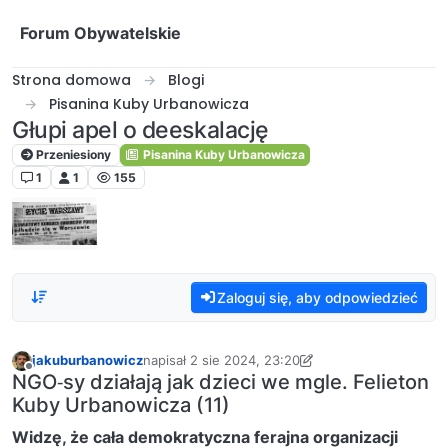
Przejdź do treści
Forum Obywatelskie
Strona domowa
Blogi
Pisanina Kuby Urbanowicza
Głupi apel o deeskalację
Przeniesiony
Pisanina Kuby Urbanowicza
1
1
155
Zaloguj się, aby odpowiedzieć
jakuburbanowicz
napisał
2 sie 2024, 23:20
ostatnio edytowany przez jakuburbanowicz
Niedostępny
NGO‑sy działają jak dzieci we mgle. Felieton
Kuby Urbanowicza (11)
Widzę, że cała demokratyczna ferajna organizacji