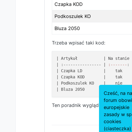
Czapka KOD
Podkoszulek KO
Bluza 2050
Trzeba wpisać taki kod:
| Artykuł           |
 Na stanie 
| :---------------- |
:-------
: 
| Czapka LD         |
    tak    
| Czapka KOD        |
    tak    
| Podkoszulek KO    |
    nie    
| Bluza 2050        |
    nie    
Cześć, na n
forum obowi
Ten poradnik wygląda w miarę kom
europejskie
zasady w sp
cookies
(ciasteczka) 