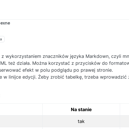
Texne
ia
z
 z wykorzystaniem znaczników języka Markdown, czyli mni
ML też działa. Można korzystać z przycisków do formatow
serwować efekt w polu podglądu po prawej stronie.
 w linijce edycji. Żeby zrobić tabelkę, trzeba wprowadzić 
:
Na stanie
tak