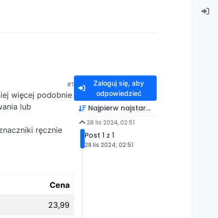
Zaloguj się, aby
#1
odpowiedzieć
ej więcej podobnie
ania lub
Najpierw najstarsze
28 lis 2024, 02:51
znaczniki ręcznie
Post 1 z 1
28 lis 2024, 02:51
Cena
23,99