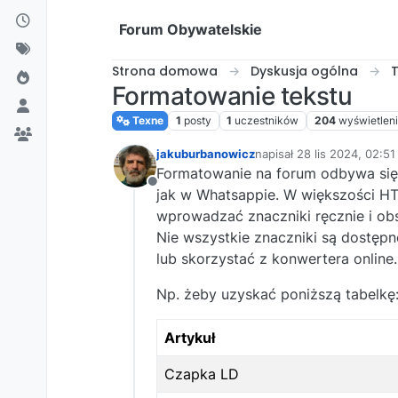
Przejdź do treści
Forum Obywatelskie
Strona domowa
Dyskusja ogólna
Formatowanie tekstu
Texne
1
posty
1
uczestników
204
wyświetlen
jakuburbanowicz
napisał
28 lis 2024, 02:51
ostatnio edytowany prze
Formatowanie na forum odbywa się
Niedostępny
jak w Whatsappie. W większości HT
wprowadzać znaczniki ręcznie i ob
Nie wszystkie znaczniki są dostępne
lub skorzystać z konwertera online.
Np. żeby uzyskać poniższą tabelkę
Artykuł
Czapka LD