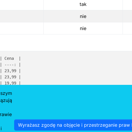
tak
nie
nie
| Cena  |
| ----: |
| 23,99 |
| 23,99 |
| 19,99 |
| 42,99 |
aszym
ązują
pletnie:
https://typografia.info/artykuly/markdown
rawie
Wyrażasz zgodę na objęcie i przestrzeganie praw P
i